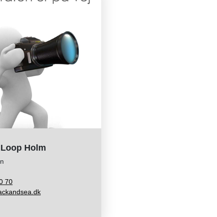
a Loop Holm
on
0 70
ackandsea.dk