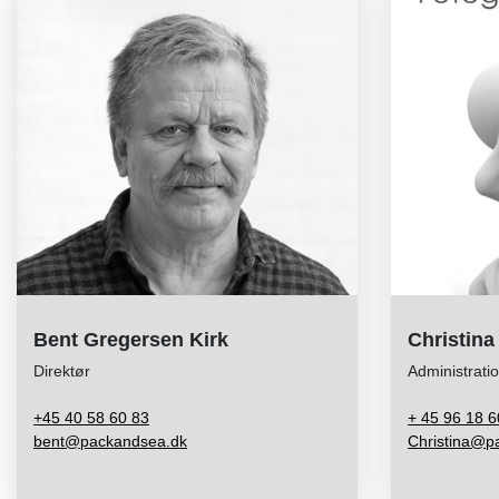
Bent Gregersen Kirk
Christin
Direktør
Administrati
+45 40 58 60 83
+ 45 96 18 6
bent@packandsea.dk
Christina@p